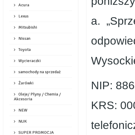
poniższy
Acura
Lexus
a. „Sprz
Mitsubishi
odpowied
Nissan
Toyota
Wysocki
Wycieraczki
samochody na sprzedaż
NIP: 88
Żarówki
Oleje/ Płyny / Chemia /
Akcesoria
KRS: 00
NEW
NUK
telefon
SUPER PROMOCJA