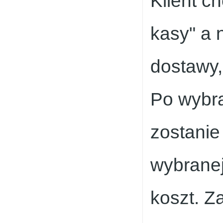
Klient c
kasy" a 
dostawy,
Po wybra
zostanie
wybranej
koszt. Z