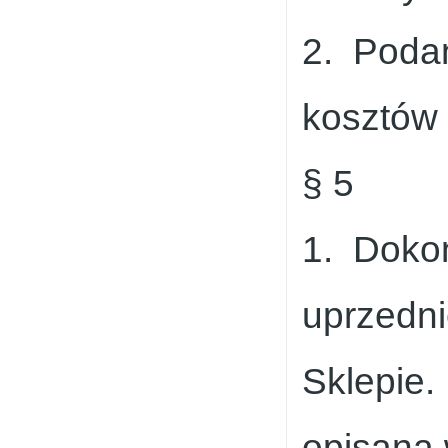
2. Podan
kosztów 
§ 5
1. Dokon
uprzednie
Sklepie.
opisana 