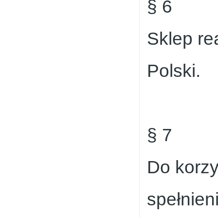
§ 6
Sklep re
Polski.
§ 7
Do korzy
spełnien