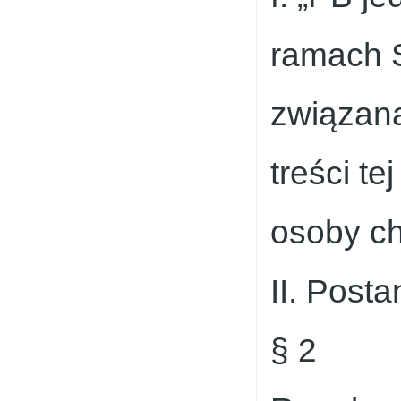
ramach 
związaną
treści t
osoby c
II. Post
§ 2