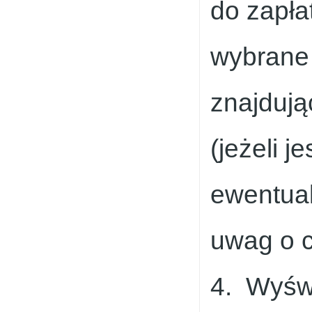
do zapła
wybrane 
znajdują
(jeżeli j
ewentual
uwag o 
4. Wyśw