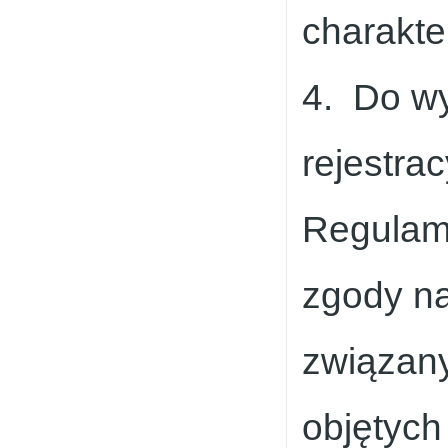
charakt
4. Do wy
rejestra
Regulami
zgody n
związan
objętyc