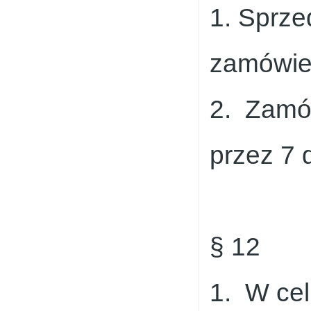
1. Sprze
zamówie
2. Zamó
przez 7 
§ 12
1. W ce