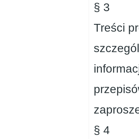
§ 3
Treści p
szczegól
informac
przepisó
zaprosze
§ 4