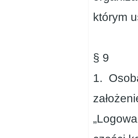
którym u
§ 9
1. Osob
założeni
„Logowan