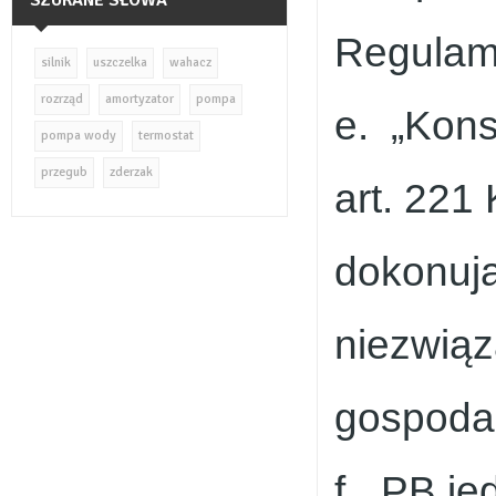
SZUKANE SŁOWA
Regulami
silnik
uszczelka
wahacz
rozrząd
amortyzator
pompa
e. „Kons
pompa wody
termostat
przegub
zderzak
art. 221
dokonują
niezwiąz
gospoda
f. „PB j