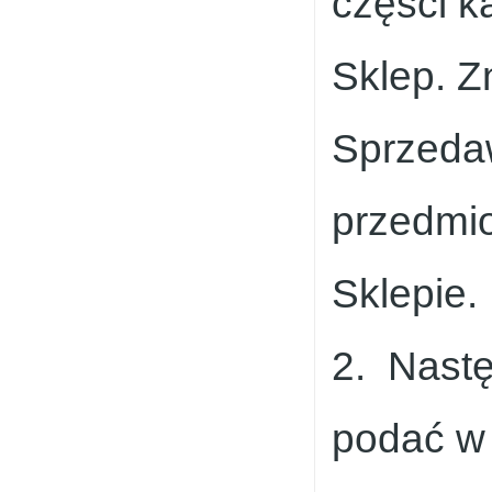
części k
Sklep. Z
Sprzedaw
przedmio
Sklepie.
2. Nastę
podać w 