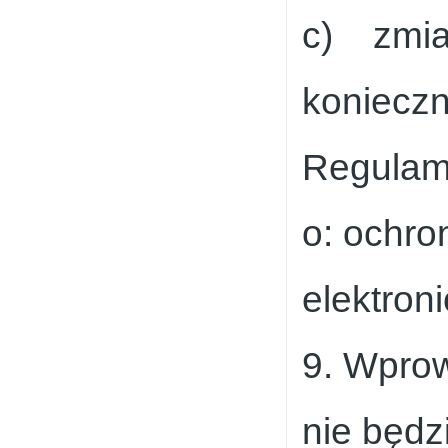
c) zmia
konieczn
Regulami
o: ochro
elektron
9. Wprow
nie będz