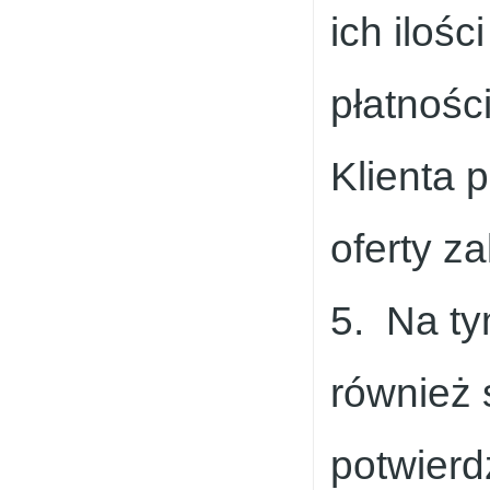
ich iloś
płatnośc
Klienta 
oferty z
5. Na ty
również 
potwierd