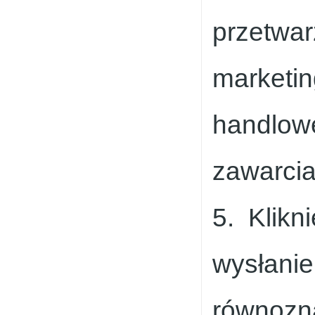
przetwa
marketin
handlowe
zawarcia
5. Klikni
wysłanie 
równozna