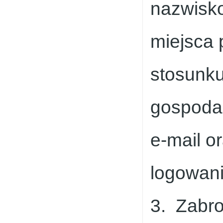
nazwisko
miejsca 
stosunku
gospodar
e-mail o
logowani
3. Zabro