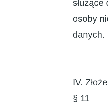
służące 
osoby ni
danych.
IV. Złoż
§ 11