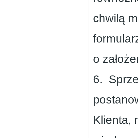
chwilą m
formular
o założe
6. Sprz
postano
Klienta,