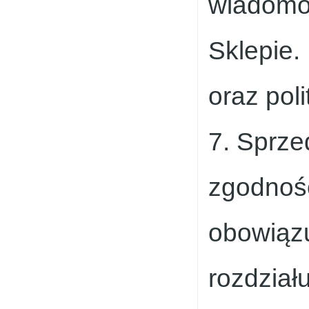
wiadomoś
Sklepie.
oraz pol
7. Sprze
zgodnośc
obowiązu
rozdział