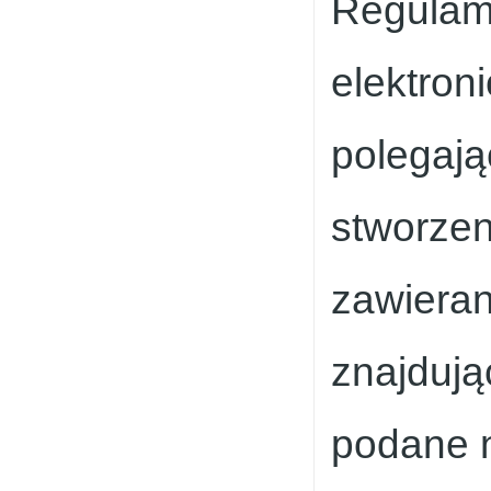
Regulami
elektron
polegają
stworzen
zawieran
znajdują
podane 