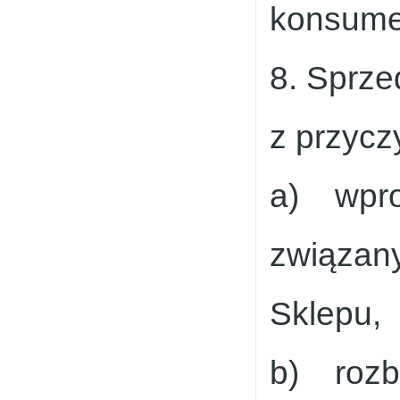
konsume
8. Sprze
z przycz
a) wpro
związany
Sklepu,
b) rozb