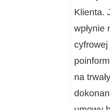
Klienta. 
wpłynie n
cyfrowej
poinform
na trwał
dokonani
umowy b