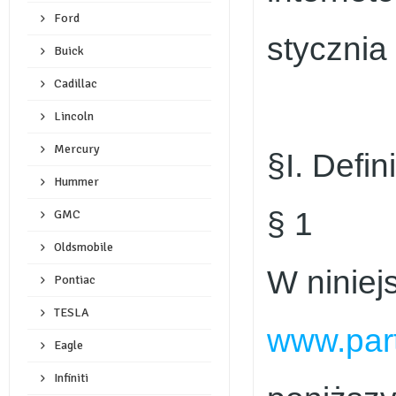
Ford
stycznia
Buick
Cadillac
Lincoln
Mercury
§I. Defini
Hummer
§ 1
GMC
Oldsmobile
W niniej
Pontiac
TESLA
www.part
Eagle
Infiniti