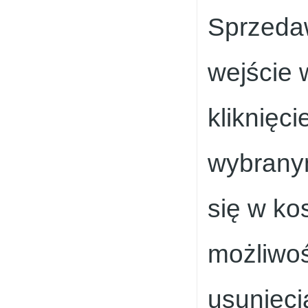
Sprzedaw
wejście 
kliknięc
wybranym
się w ko
możliwoś
usunięci