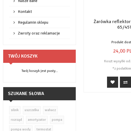
Nasze dane
Kontakt
Żarówka reflektor
Regulamin sklepu
65/45
Zwroty oraz reklamacje
Produkt dos
24,
00
P
TWÓJ KOSZYK
Koszt wysyłki od
*z podatkie
Twój koszyk jest pusty...
SZUKANE SŁOWA
silnik
uszczelka
wahacz
rozrząd
amortyzator
pompa
pompa wody
termostat