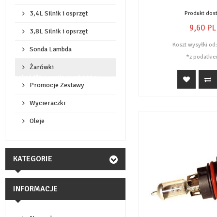
3,4L Silnik i osprzęt
Produkt dos
9,
60
PL
3,8L Silnik i opsrzęt
Koszt wysyłki od
Sonda Lambda
*z podatkie
Żarówki
pokaż filtrowanie produktów
Promocje Zestawy
Wycieraczki
Oleje
KATEGORIE
INFORMACJE